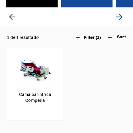
arrow_back
arrow_forward
filter_list
sort
Sort
1 de 1 resultado
Filter (1)
Cama bariátrica
Compella