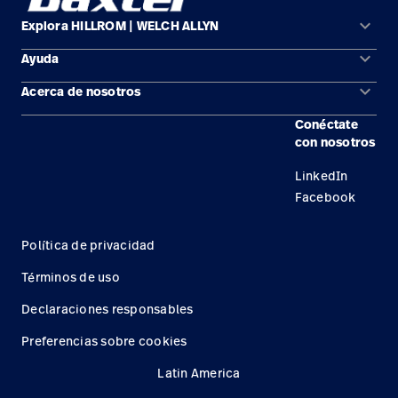
keyboard_arrow_down
Explora HILLROM | WELCH ALLYN
keyboard_arrow_down
Ayuda
Soluciones
keyboard_arrow_down
Acerca de nosotros
Comunícate con nosotros
Productos
Conéctate
Ubicaciones
Encuentra un distribuidor
Servicios
con nosotros
Carreras
Mantenimiento y reparación de equipos
Conocimientos
LinkedIn
Facebook
Política de privacidad
Términos de uso
Declaraciones responsables
Preferencias sobre cookies
Latin America