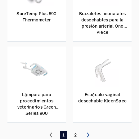
SureTemp Plus 690
Brazaletes neonatales
Thermometer
desechables para la
presión arterial One
Piece
Lámpara para
Espéculo vaginal
procedimientos
desechable KleenSpec
veterinarios Green
Series 900
arrow_back
arrow_forward
1
2