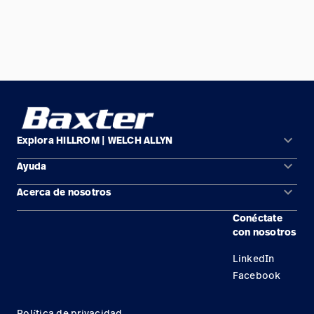
keyboard_arrow_down
Explora HILLROM | WELCH ALLYN
keyboard_arrow_down
Ayuda
Soluciones
keyboard_arrow_down
Acerca de nosotros
Comunícate con nosotros
Productos
Conéctate
Ubicaciones
Encuentra un distribuidor
Servicios
con nosotros
Carreras
Mantenimiento y reparación de equipos
Conocimientos
LinkedIn
Facebook
Política de privacidad