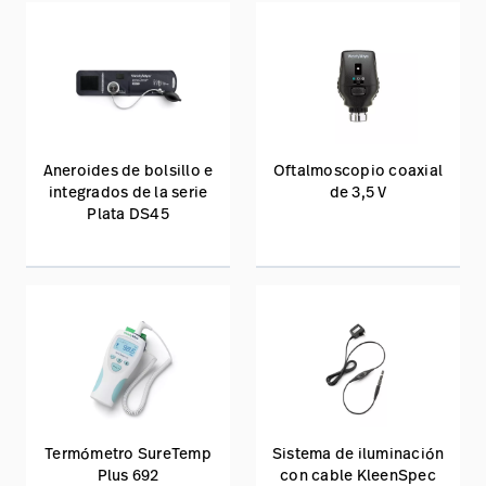
de un médico para
realizar una exploración
física integral. Los sets
de diagnóstico de
Baxter ayudan a los
médicos a realizar
exámenes rápidos y
diagnosticar con
Aneroides de bolsillo e
Oftalmoscopio coaxial
precisión diversas
integrados de la serie
de 3,5 V
afecciones de los
Plata DS45
pacientes.
Termómetro SureTemp
Sistema de iluminación
Plus 692
con cable KleenSpec