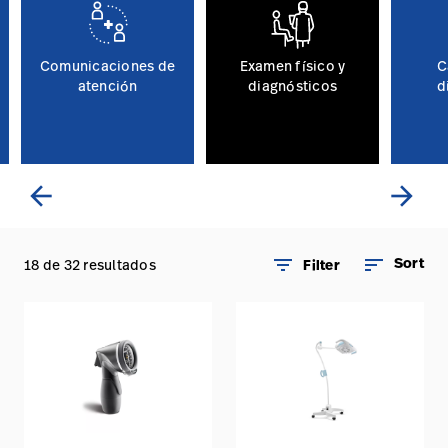
Comunicaciones de
Examen físico y
C
atención
diagnósticos
d
arrow_back
arrow_forward
filter_list
sort
Sort
18 de 32 resultados
Filter