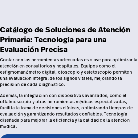
Carreras
launch
con nosotros
Baxter.com
launch
Carreras
launch
Portal
Baxter.com
Catálogo de Soluciones de Atención
launch
Primaria: Tecnología para una
Portal
Evaluación Precisa
Contar con las herramientas adecuadas es clave para optimizar la
atención en consultorios y hospitales. Equipos como el
esfigmomanómetro digital, otoscopio y estetoscopio permiten
una evaluación integral de los signos vitales, mejorando la
precisión de cada diagnóstico.
Además, la integración con dispositivos avanzados, como el
oftalmoscopio y otras herramientas médicas especializadas,
facilita la toma de decisiones clínicas, optimizando tiempos de
evaluación y garantizando resultados confiables. Tecnología
diseñada para mejorar la eficiencia y la calidad de la atención
médica.