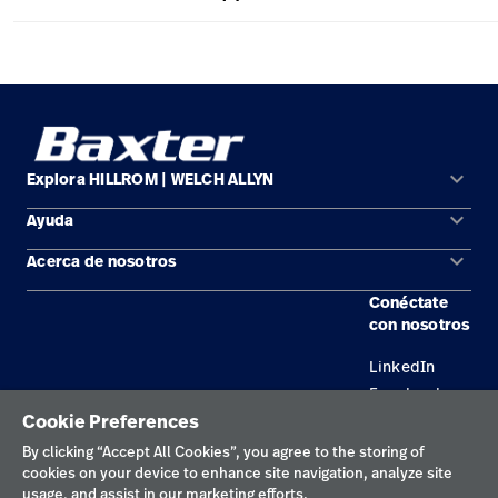
keyboard_arrow_down
Explora HILLROM | WELCH ALLYN
keyboard_arrow_down
Ayuda
Soluciones
keyboard_arrow_down
Acerca de nosotros
Comunícate con nosotros
Productos
Conéctate
Ubicaciones
Encuentra un distribuidor
Servicios
con nosotros
Carreras
Mantenimiento y reparación de equipos
Conocimientos
LinkedIn
Facebook
Cookie Preferences
By clicking “Accept All Cookies”, you agree to the storing of
Política de privacidad
cookies on your device to enhance site navigation, analyze site
Términos de uso
usage, and assist in our marketing efforts.