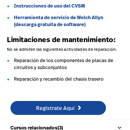
Instrucciones de uso del CVSM
Herramienta de servicio de Welch Allyn
(descarga gratuita de software)
Limitaciones de mantenimiento:
No se admiten las siguientes actividades de reparación:
Reparación de los componentes de placas de
circuitos y subconjuntos
Reparación y recambio del chasis trasero
Regístrate aquí
/en/knowledge/technical-training/online-training/conn
Regístrate Aquí
keyboard_arrow_up
Cursos relacionados(3)