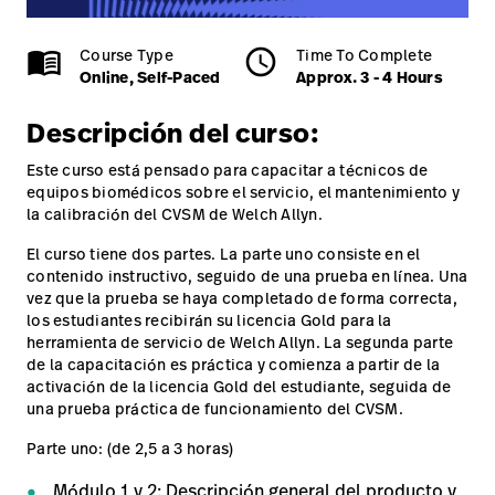
Carreras
launch
con nosotros
Online, Self-Paced
Approx. 3 - 4 Hours
Baxter.com
launch
menu_book
Course Type
schedule
Time To Complete
Carreras
launch
Online, Self-Paced
Approx. 3 - 4 Hours
Portal
Baxter.com
launch
CVSM 6000 series - Connex Vital Signs Monitor
Descripción del curso:
Portal
- Repair training
Este curso está pensado para capacitar a técnicos de
equipos biomédicos sobre el servicio, el mantenimiento y
Online, Self-Paced
la calibración del CVSM de Welch Allyn.
El curso tiene dos partes. La parte uno consiste en el
contenido instructivo, seguido de una prueba en línea. Una
vez que la prueba se haya completado de forma correcta,
los estudiantes recibirán su licencia Gold para la
herramienta de servicio de Welch Allyn. La segunda parte
de la capacitación es práctica y comienza a partir de la
activación de la licencia Gold del estudiante, seguida de
una prueba práctica de funcionamiento del CVSM.
Parte uno: (de 2,5 a 3 horas)
Módulo 1 y 2: Descripción general del producto y