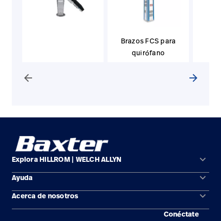
Brazos FCS para
quirófano
arrow_back
arrow_forward
keyboard_arrow_down
Explora HILLROM | WELCH ALLYN
keyboard_arrow_down
Ayuda
Soluciones
keyboard_arrow_down
Acerca de nosotros
Comunícate con nosotros
Productos
Conéctate
Ubicaciones
Encuentra un distribuidor
Servicios