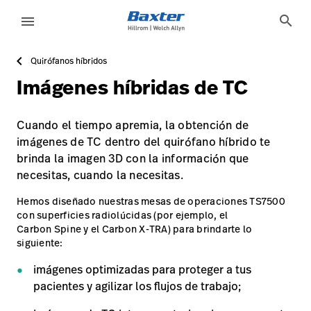
https://assets.hillrom.com/is/image/hillrom/IMG_6876-
service-detail-page
about-us
search
menu
Quirófanos híbridos
eyboard_arrow_right
Soluciones
Update
Imágenes híbridas de TC
Profile
eyboard_arrow_right
Productos
Cerrar
Cuando el tiempo apremia, la obtención de
eyboard_arrow_right
Servicios
sesión
imágenes de TC dentro del quirófano híbrido te
brinda la imagen 3D con la información que
eyboard_arrow_right
Conocimientos
necesitas, cuando la necesitas.
language
Country
Hemos diseñado nuestras mesas de operaciones TS7500
con superficies radiolúcidas (por ejemplo, el
language
Country
Carbon Spine y el Carbon X-TRA) para brindarte lo
siguiente:
imágenes optimizadas para proteger a tus
Comunícate
pacientes y agilizar los flujos de trabajo;
con nosotros
Comunícate