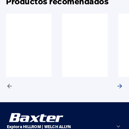
Productos recomendados
arrow_back
arrow_forward
keyboard_arrow_down
Explora HILLROM | WELCH ALLYN