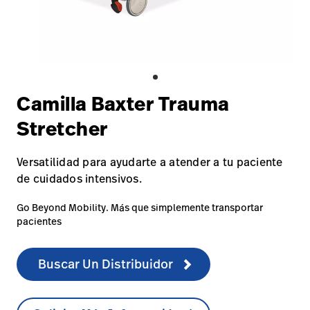
Carreras
launch
con nosotros
Baxter.com
launch
Carreras
launch
Portal
Baxter.com
launch
Portal
Camilla Baxter Trauma
Stretcher
Versatilidad para ayudarte a atender a tu paciente
de cuidados intensivos.
Go Beyond Mobility. Más que simplemente transportar
pacientes
Buscar Un Distribuidor