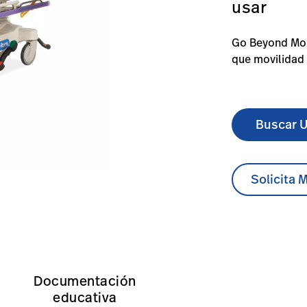
usar
Go Beyond Mob
que movilidad 
Buscar U
Solicita 
retcher/#overview-0
t/es/products/surgical-stretcher/#technicalspecifications
https://www.hillrom.lat/es/products/surgical-stretch
Documentación
educativa