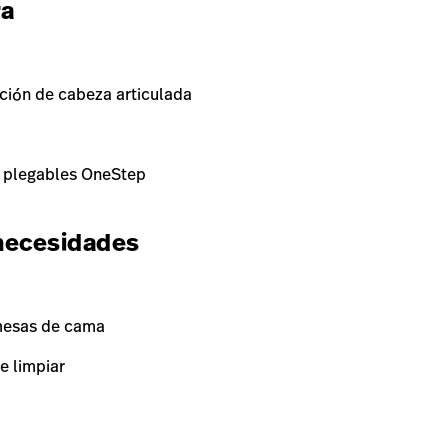
ra
ción de cabeza articulada
s plegables OneStep
 necesidades
 mesas de cama
e limpiar