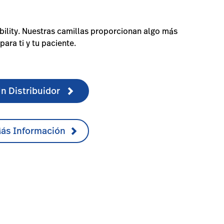
ility. Nuestras camillas proporcionan algo más
para ti y tu paciente.
n Distribuidor
Más Información
-1
er/#educationdocumentation-2