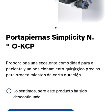
Carreras
launch
con nosotros
Baxter.com
launch
Carreras
launch
Portal
Baxter.com
launch
Portal
Portapiernas Simplicity N.
° O-KCP
Proporciona una excelente comodidad para el
paciente y un posicionamiento quirúrgico preciso
para procedimientos de corta duración.
error_outline
Lo sentimos, pero este producto ha sido
descontinuado.