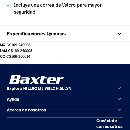
Incluye una correa de Velcro para mayor
seguridad.
keyboard_arrow_up
Especificaciones técnicas
MX-CS169-240008
LAM-CS169-240008
CO-CS169-250014
keyboard_arrow_down
Explora HILLROM | WELCH ALLYN
keyboard_arrow_down
Ayuda
Soluciones
keyboard_arrow_down
Acerca de nosotros
Comunícate con nosotros
Productos
Conéctate
Ubicaciones
Encuentra un distribuidor
Servicios
con nosotros