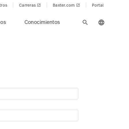
tros
Carreras
Baxter.com
Portal
launch
launch
ios
Conocimientos
search
language