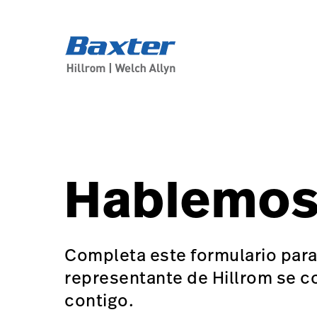
generic-page
about-us
Hablemo
Completa este formulario para
representante de Hillrom se 
contigo.