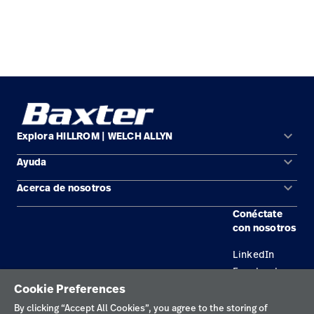
keyboard_arrow_down
Explora HILLROM | WELCH ALLYN
keyboard_arrow_down
Ayuda
Soluciones
keyboard_arrow_down
Acerca de nosotros
Comunícate con nosotros
Productos
Conéctate
Ubicaciones
Encuentra un distribuidor
Servicios
con nosotros
Carreras
Mantenimiento y reparación de equipos
Conocimientos
LinkedIn
Facebook
Cookie Preferences
By clicking “Accept All Cookies”, you agree to the storing of
Política de privacidad