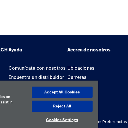
LCH
Ayuda
Acerca de nosotros
Comunícate con nosotros
Ubicaciones
Encuentra un distribuidor
Carreras
Mantenimiento y
Accept All Cookies
reparación de equipos
ies on
ssist in
Reject All
Cookies Settings
ivacidad
Términos de uso
Declaraciones responsables
Preferencias