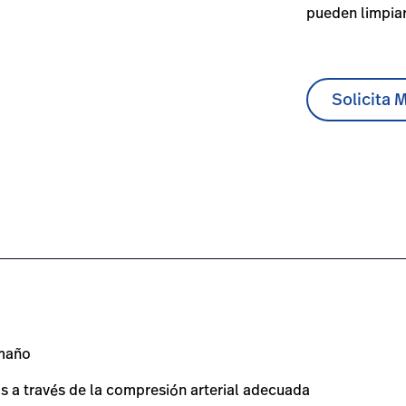
pueden limpiar
Solicita 
ne-piece-disposable-blood-pressure-cuffs/#overview-0
amaño
sas a través de la compresión arterial adecuada