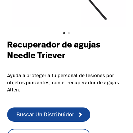
Carreras
launch
con nosotros
Baxter.com
launch
Carreras
launch
Portal
Baxter.com
launch
Portal
Recuperador de agujas
Needle Triever
Ayuda a proteger a tu personal de lesiones por
objetos punzantes, con el recuperador de agujas
Allen.
Buscar Un Distribuidor