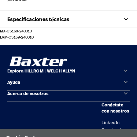
keyboard_arrow_up
Especificaciones técnicas
MX-CS169-240010
LAM-CS169-240010
keyboard_arrow_down
Explora HILLROM | WELCH ALLYN
keyboard_arrow_down
Ayuda
Soluciones
keyboard_arrow_down
Acerca de nosotros
Comunícate con nosotros
Productos
Conéctate
Ubicaciones
Encuentra un distribuidor
Servicios
con nosotros
Carreras
Mantenimiento y reparación de equipos
Conocimientos
LinkedIn
Facebook