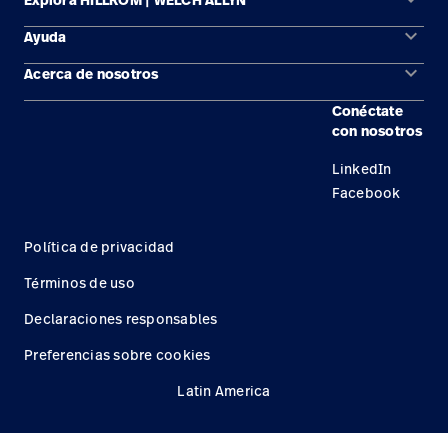
keyboard_arrow_down
Ayuda
Soluciones
keyboard_arrow_down
Acerca de nosotros
Comunícate con nosotros
Productos
Conéctate
Ubicaciones
Encuentra un distribuidor
Servicios
con nosotros
Carreras
Mantenimiento y reparación de equipos
Conocimientos
LinkedIn
Facebook
Política de privacidad
Términos de uso
Declaraciones responsables
Preferencias sobre cookies
Latin America