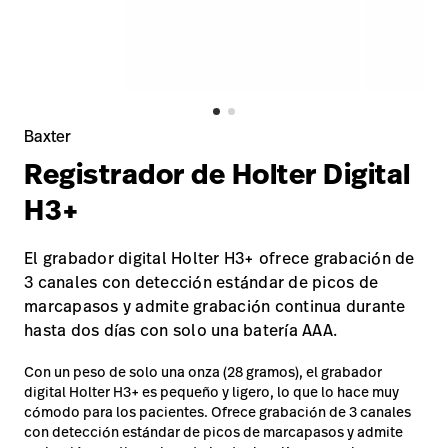
Carreras
launch
con nosotros
Baxter.com
launch
Carreras
launch
Portal
Baxter.com
launch
Portal
Baxter
Registrador de Holter Digital
H3+
El grabador digital Holter H3+ ofrece grabación de
3 canales con detección estándar de picos de
marcapasos y admite grabación continua durante
hasta dos días con solo una batería AAA.
Con un peso de solo una onza (28 gramos), el grabador
digital Holter H3+ es pequeño y ligero, lo que lo hace muy
cómodo para los pacientes. Ofrece grabación de 3 canales
con detección estándar de picos de marcapasos y admite