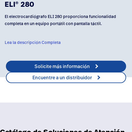
Carreras
launch
ELI
280
®
con nosotros
Baxter.com
launch
Carreras
launch
El electrocardiógrafo ELI 280 proporciona funcionalidad
Portal
completa en un equipo portátil con pantalla táctil.
Baxter.com
launch
Portal
Lea la descripción Completa
Solicite más información
Encuentre a un distribuidor