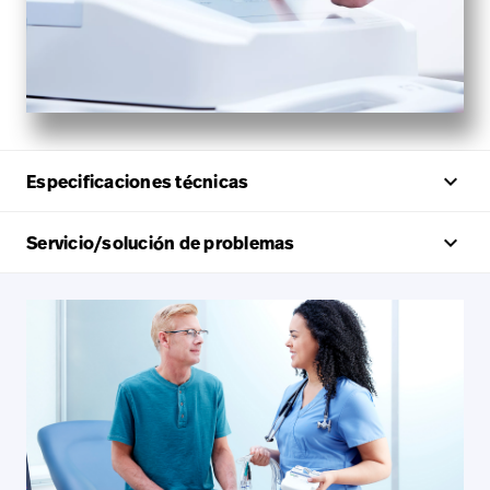
keyboard_arrow_up
Especificaciones técnicas
keyboard_arrow_up
Servicio/solución de problemas