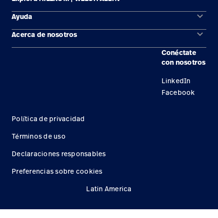
keyboard_arrow_down
Ayuda
Soluciones
keyboard_arrow_down
Acerca de nosotros
Comunícate con nosotros
Productos
Conéctate
Ubicaciones
Encuentra un distribuidor
Servicios
con nosotros
Carreras
Mantenimiento y reparación de equipos
Conocimientos
LinkedIn
Facebook
Política de privacidad
Términos de uso
Declaraciones responsables
Preferencias sobre cookies
Latin America