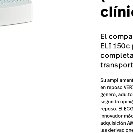
clín
El compac
ELI 150c
completa 
transport
Su ampliament
en reposo VERI
género, adulto
segunda opinió
reposo. El ECG
innovador mód
adquisición A
las derivacione