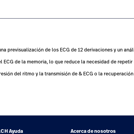
sting-ecg-clinical-research-version/#overview-0
una previsualización de los ECG de 12 derivaciones y un anál
l ECG de la memoria, lo que reduce la necesidad de repetir
resión del ritmo y la transmisión de & ECG o la recuperació
LCH
Ayuda
Acerca de nosotros