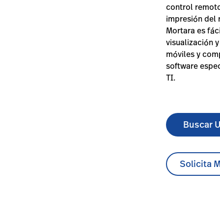
control remoto
impresión del 
Mortara es fá
visualización 
móviles y comp
software especi
TI.
Buscar U
Solicita 