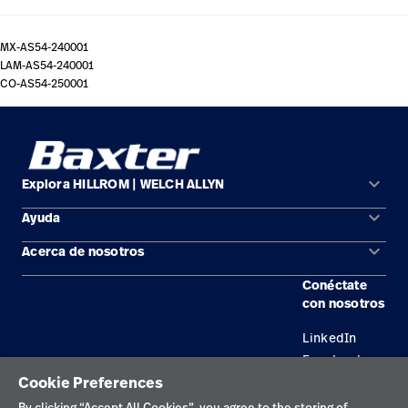
MX-AS54-240001
LAM-AS54-240001
CO-AS54-250001
keyboard_arrow_down
Explora HILLROM | WELCH ALLYN
keyboard_arrow_down
Ayuda
Soluciones
keyboard_arrow_down
Acerca de nosotros
Comunícate con nosotros
Productos
Conéctate
Ubicaciones
Encuentra un distribuidor
Servicios
con nosotros
Carreras
Mantenimiento y reparación de equipos
Conocimientos
LinkedIn
Facebook
Cookie Preferences
By clicking “Accept All Cookies”, you agree to the storing of