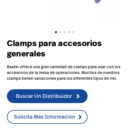
Carreras
launch
con nosotros
Baxter.com
launch
Carreras
launch
Portal
Baxter.com
launch
Portal
Clamps para accesorios
generales
Baxter ofrece una gran variedad de clamps para usar con los
accesorios de la mesa de operaciones. Muchos de nuestros
clamps tienen variaciones para los diferentes tipos de riel.
Buscar Un Distribuidor
Solicita Más Información