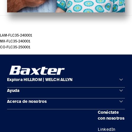
LAM-FLC35-240001
MX-FLC35-240001
CO-FLC35-250001
keyboard_arrow_down
Explora HILLROM | WELCH ALLYN
keyboard_arrow_down
Ayuda
Soluciones
keyboard_arrow_down
Acerca de nosotros
Comunícate con nosotros
Productos
Conéctate
Ubicaciones
Encuentra un distribuidor
Servicios
con nosotros
Carreras
Mantenimiento y reparación de equipos
Conocimientos
LinkedIn