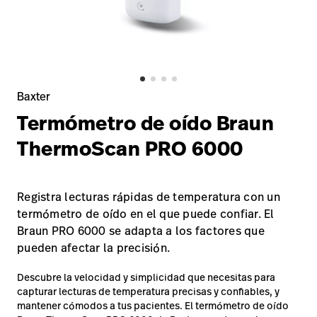
Carreras
launch
con nosotros
Baxter.com
launch
Carreras
launch
Portal
Baxter.com
launch
Portal
Baxter
Termómetro de oído Braun
ThermoScan PRO 6000
Registra lecturas rápidas de temperatura con un
termómetro de oído en el que puede confiar. El
Braun PRO 6000 se adapta a los factores que
pueden afectar la precisión.
Descubre la velocidad y simplicidad que necesitas para
capturar lecturas de temperatura precisas y confiables, y
mantener cómodos a tus pacientes. El termómetro de oído