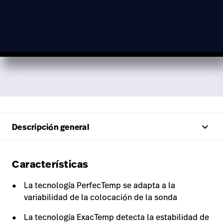
keyboard_arrow_up
Descripción general
Características
La tecnología PerfecTemp se adapta a la
variabilidad de la colocación de la sonda
La tecnología ExacTemp detecta la estabilidad de