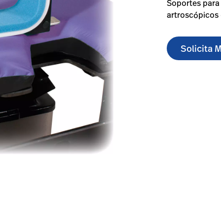
Soportes para 
artroscópicos 
Solicita 
ic-leg-holders/#overview-0