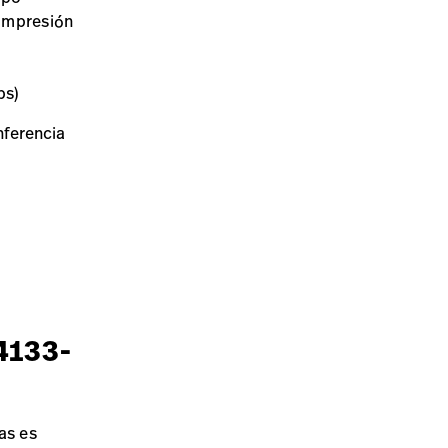
compresión
bs)
nferencia
4133-
as es