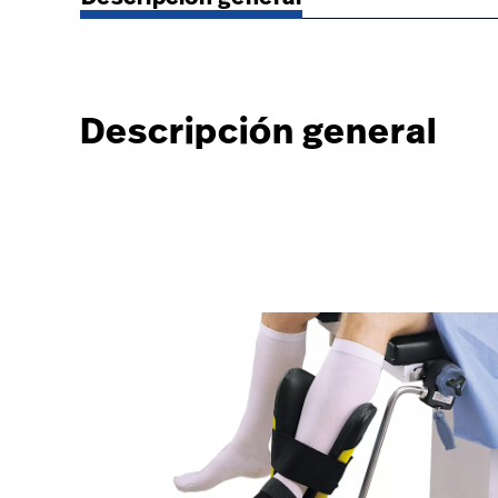
vista
frontal
Descripción general