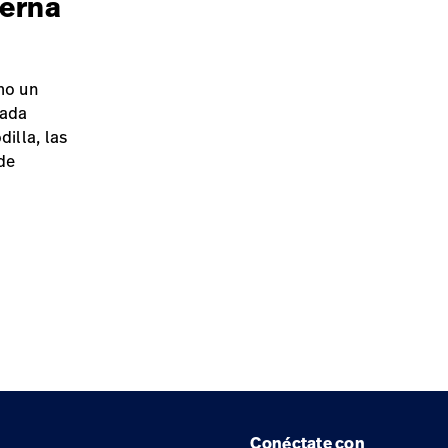
ierna
mo un
tada
illa, las
de
Conéctate con