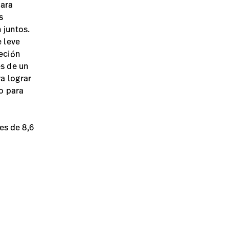
para
s
 juntos.
e leve
eción
es de un
a lograr
o para
 es de 8,6