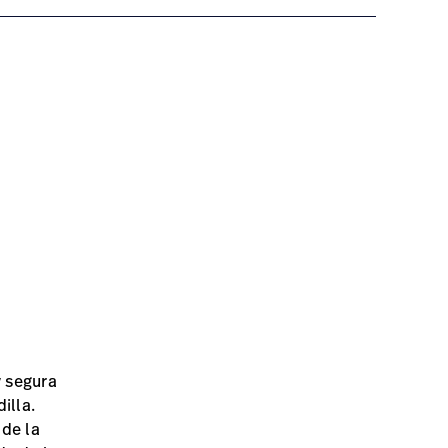
y segura
illa.
 de la