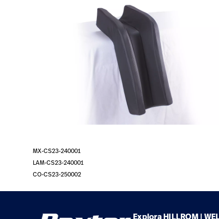
MX-CS23-240001
LAM-CS23-240001
CO-CS23-250002
Explora HILLROM | WE