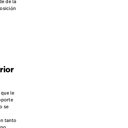
de de la
posición
rior
 que le
oporte
o se
ón tanto
ipo