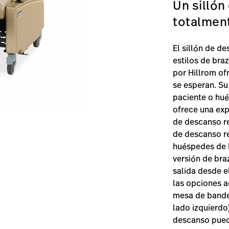
Un sillón
totalmen
El sillón de d
estilos de bra
por Hillrom ofr
se esperan. Su
paciente o hué
ofrece una exp
de descanso re
de descanso re
huéspedes de h
versión de braz
salida desde e
las opciones a
mesa de bandej
lado izquierdo
descanso pued