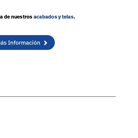
a de nuestros
acabados y telas
.
Más Información
fications-1
at-recliner/#warranty-2