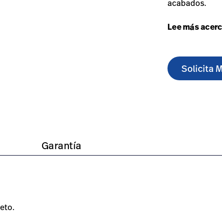
acabados.
Lee más acerc
Solicita 
lay-flat-recliner/#overview-0
/es/products/art-of-care-lay-flat-recliner/#technicalspeci
https://www.hillrom.lat/es/products/art-of-care-lay-fl
Garantía
eto.