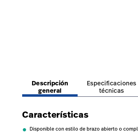
https://www.hillrom.lat/es/products/art-of-care-
https://www.hillrom.lat
Descripción
Especificaciones
general
técnicas
Características
Disponible con estilo de brazo abierto o compl