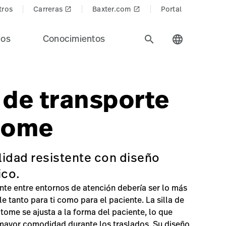
tros
Carreras
Baxter.com
Portal
launch
launch
ios
Conocimientos
search
language
gh-pdp-carousel.jpg
a de transporte
tome
idad resistente con diseño
ico.
nte entre entornos de atención debería ser lo más
 tanto para ti como para el paciente. La silla de
tome se ajusta a la forma del paciente, lo que
mayor comodidad durante los traslados. Su diseño