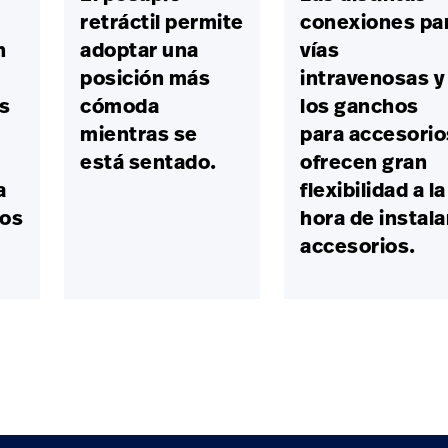
retráctil permite
conexiones pa
n
adoptar una
vías
posición más
intravenosas y
s
cómoda
los ganchos
mientras se
para accesorio
está sentado.
ofrecen gran
a
flexibilidad a la
los
hora de instala
accesorios.