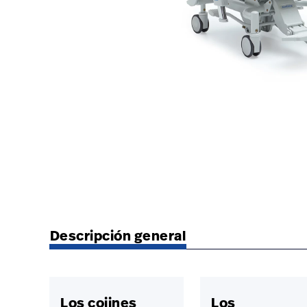
https://www.hillrom.lat/es/products/anatome-h
Descripción general
Los cojines
Los