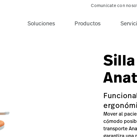
Comunícate con noso
Soluciones
Productos
Servic
/silla-de-transporte-anatome/8189_SM647B_QP_AC901A-hi
Sill
Ana
Funcional
ergonóm
Mover al pacie
cómodo posible
transporte Ana
garantiza una 