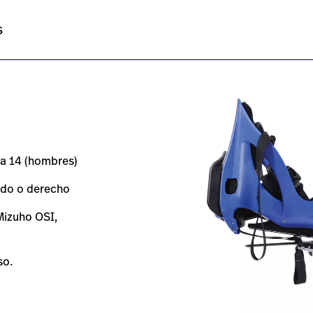
tion-boot/#overview-0
t/es/products/allen-traction-boot/#technicalspecification
s
ta 14 (hombres)
erdo o derecho
Mizuho OSI,
so.