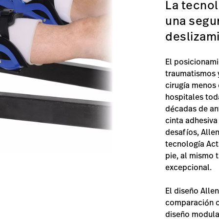
La tecnol
una segur
deslizami
El posicionami
traumatismos y
cirugía menos 
hospitales tod
décadas de an
cinta adhesiva
desafíos, Allen
tecnología Act
pie, al mismo
excepcional.
El diseño Alle
comparación co
diseño modular