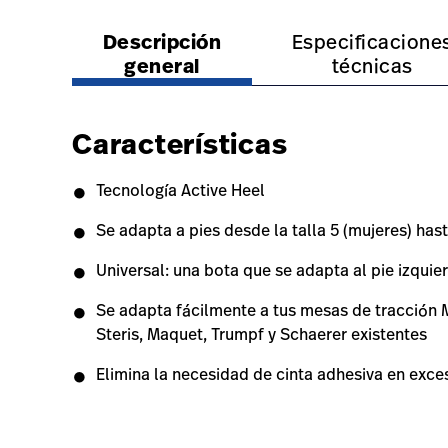
https://www.hillrom.lat/es/products/allen-trac
https://www.hillrom.la
Descripción
Especificacione
general
técnicas
Características
Tecnología Active Heel
Se adapta a pies desde la talla 5 (mujeres) has
Universal: una bota que se adapta al pie izqui
Se adapta fácilmente a tus mesas de tracción 
Steris, Maquet, Trumpf y Schaerer existentes
Elimina la necesidad de cinta adhesiva en exce