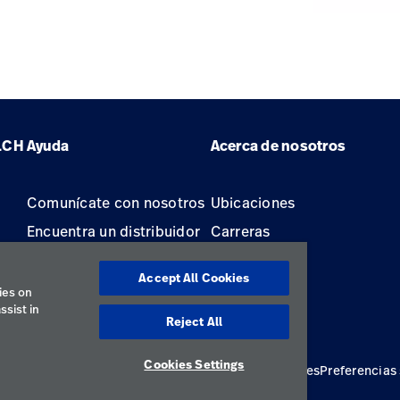
LCH
Ayuda
Acerca de nosotros
Comunícate con nosotros
Ubicaciones
Encuentra un distribuidor
Carreras
Mantenimiento y
Accept All Cookies
reparación de equipos
ies on
ssist in
Reject All
Cookies Settings
ivacidad
Términos de uso
Declaraciones responsables
Preferencias
Latin America