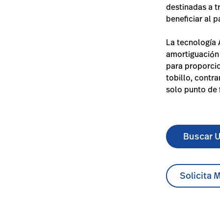
destinadas a t
beneficiar al p
La tecnología 
amortiguación e
para proporcio
tobillo, contr
solo punto de f
Buscar U
Solicita 