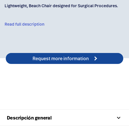
Carreras
launch
con nosotros
Lightweight, Beach Chair designed for Surgical Procedures.
Baxter.com
launch
Carreras
launch
Portal
Read full description
Baxter.com
launch
Portal
Request more information
keyboard_arrow_up
Descripción general