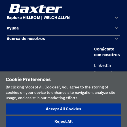
keyboard_arrow_down
Explora HILLROM | WELCH ALLYN
keyboard_arrow_down
Ayuda
Soluciones
keyboard_arrow_down
Acerca de nosotros
Comunícate con nosotros
Productos
Conéctate
Ubicaciones
Encuentra un distribuidor
Servicios
con nosotros
Carreras
Mantenimiento y reparación de equipos
Conocimientos
LinkedIn
Facebook
Cookie Preferences
By clicking “Accept All Cookies”, you agree to the storing of
Política de privacidad
cookies on your device to enhance site navigation, analyze site
Términos de uso
usage, and assist in our marketing efforts.
Declaraciones responsables
Accept All Cookies
Preferencias sobre cookies
Reject All