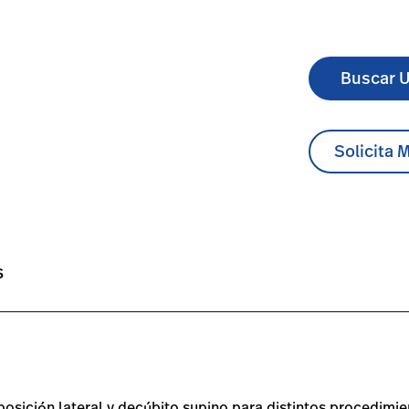
Buscar U
Solicita 
-vac-lateral-positioner/#overview-0
t/es/products/allen-hug-u-vac-lateral-positioner/#technic
s
posición lateral y decúbito supino para distintos procedimie