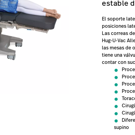
estable d
El soporte lat
posiciones lat
Las correas de
Hug-U-Vac Alle
las mesas de o
tiene una válv
contar con suc
Proce
Proce
Proce
Proce
Torac
Cirug
Cirug
Difer
supino