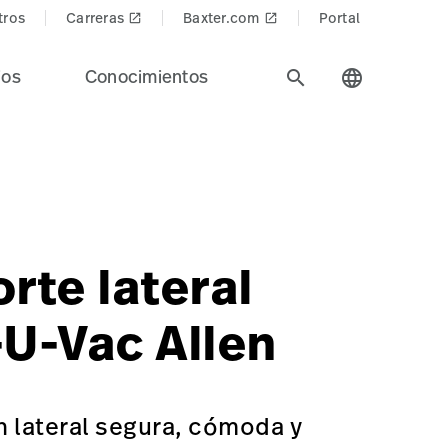
tros
Carreras
Baxter.com
Portal
launch
launch
ios
Conocimientos
search
language
llrom en toda la industria de la salud.
edProducts$
=Surgical%20Workflow%20%26%20Precision%20Positionin
rte lateral
-U-Vac Allen
 lateral segura, cómoda y