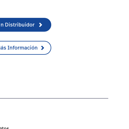
n Distribuidor
Más Información
alspecifications-1
ntos.