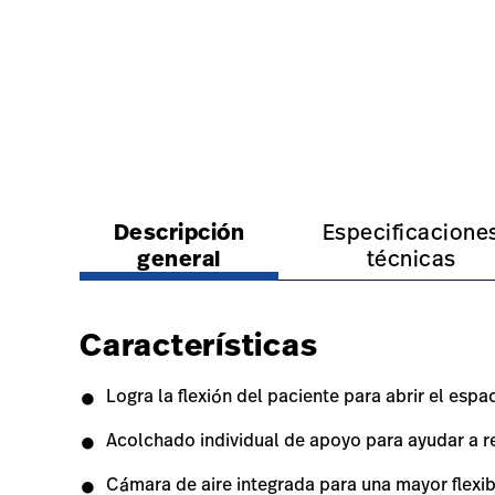
prono
https://www.hillrom.lat/es/products/advance-ta
https://www.hillrom.la
Descripción
Especificacione
general
técnicas
Características
Logra la flexión del paciente para abrir el espa
Acolchado individual de apoyo para ayudar a red
Cámara de aire integrada para una mayor flexib