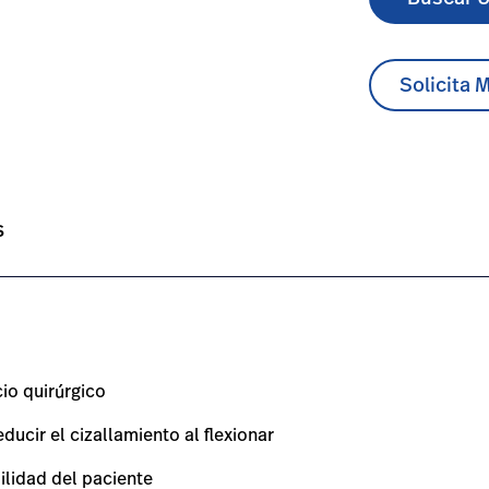
Solicita 
ble-lateral-system/#overview-0
t/es/products/advance-table-lateral-system/#technicalspe
s
cio quirúrgico
ucir el cizallamiento al flexionar
ilidad del paciente