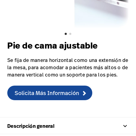
Carreras
launch
con nosotros
Baxter.com
launch
Carreras
launch
Portal
Baxter.com
launch
Portal
Pie de cama ajustable
Se fija de manera horizontal como una extensión de
la mesa, para acomodar a pacientes más altos o de
manera vertical como un soporte para los pies.
Solicita Más Información
keyboard_arrow_up
Descripción general