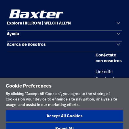
keyboard_arrow_down
Explora HILLROM | WELCH ALLYN
keyboard_arrow_down
Ayuda
Soluciones
keyboard_arrow_down
Acerca de nosotros
Comunícate con nosotros
Productos
Conéctate
Ubicaciones
Encuentra un distribuidor
Servicios
con nosotros
Carreras
Mantenimiento y reparación de equipos
Conocimientos
LinkedIn
Facebook
Cookie Preferences
By clicking “Accept All Cookies”, you agree to the storing of
Política de privacidad
cookies on your device to enhance site navigation, analyze site
Términos de uso
usage, and assist in our marketing efforts.
Declaraciones responsables
Accept All Cookies
Preferencias sobre cookies
Reject All