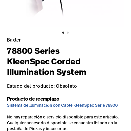
Carreras
launch
con nosotros
Baxter.com
launch
Carreras
launch
Portal
Baxter.com
launch
Portal
Baxter
78800 Series
KleenSpec
Corded
Illumination System
Estado del producto: Obsoleto
Producto de reemplazo
Sistema de Iluminación con Cable KleenSpec Serie 78900
No hay reparación o servicio disponible para este artículo.
Cualquier accesorio disponible se encuentra listado en la
pestaña de Piezas y Accesorios.