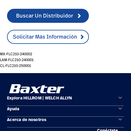
Buscar Un Distribuidor
Solicitar Más Información
MX-FLC210-240002
LAM-FLC210-240001
CL-FLC210-250001
keyboard_arrow_down
Explora HILLROM | WELCH ALLYN
keyboard_arrow_down
Ayuda
Soluciones
keyboard_arrow_down
Acerca de nosotros
Comunícate con nosotros
Productos
Conéctate