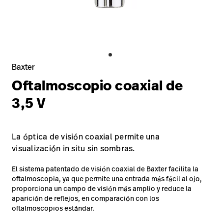
Carreras
launch
con nosotros
Baxter.com
launch
Carreras
launch
Portal
Baxter.com
launch
Portal
Baxter
Oftalmoscopio coaxial de
3,5 V
La óptica de visión coaxial permite una
visualización in situ sin sombras.
El sistema patentado de visión coaxial de Baxter facilita la
oftalmoscopia, ya que permite una entrada más fácil al ojo,
proporciona un campo de visión más amplio y reduce la
aparición de reflejos, en comparación con los
oftalmoscopios estándar.