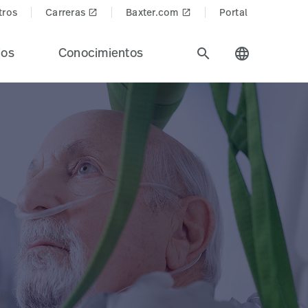
tros
Carreras
Baxter.com
Portal
launch
launch
ios
Conocimientos
search
language