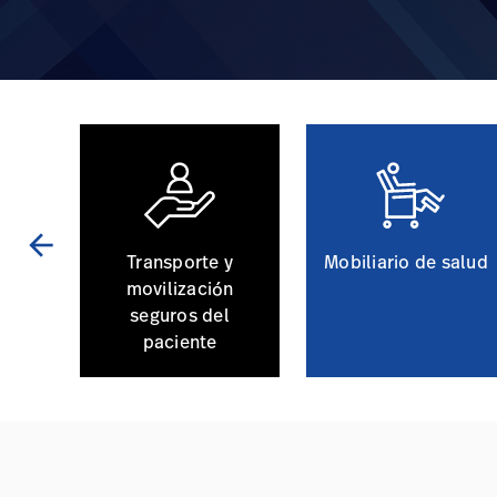
arrow_back
 del
Transporte y
Mobiliario de salud
movilización
seguros del
paciente