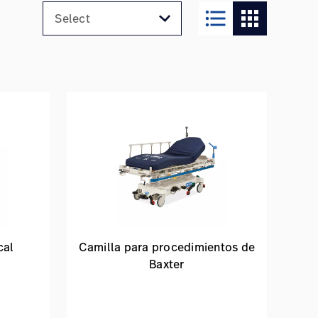
format_list_bulleted
apps
cal
Camilla para procedimientos de
Baxter