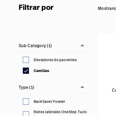
Filtrar por
Mostrand
keyboard_arrow_down
Sub Category
(1)
Elevadores de pacientes
Camillas
keyboard_arrow_down
Type
(1)
C
BackSaver Fowler
Rieles laterales OneStep Tuck-