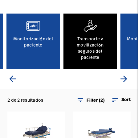
Carreras
launch
con nosotros
Baxter.com
launch
Carreras
launch
Portal
Baxter.com
launch
Portal
Monitorización del
Transporte y
Mobil
paciente
movilización
seguros del
paciente
arrow_back
arrow_forward
filter_list
sort
Sort
2 de 2 resultados
Filter (2)