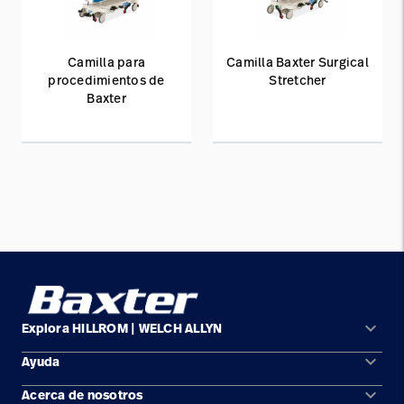
Camilla para
Camilla Baxter Surgical
procedimientos de
Stretcher
Baxter
keyboard_arrow_down
Explora HILLROM | WELCH ALLYN
keyboard_arrow_down
Ayuda
Soluciones
keyboard_arrow_down
Acerca de nosotros
Comunícate con nosotros
Productos