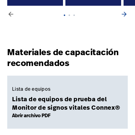
arrow_back
arrow_forward
Materiales de capacitación
recomendados
Lista de equipos
Lista de equipos de prueba del
Monitor de signos vitales Connex®
Abrir archivo PDF