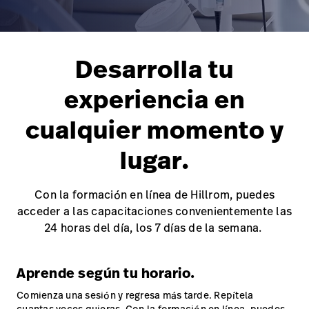
Carreras
launch
con nosotros
Baxter.com
launch
Carreras
launch
Portal
Desarrolla tu
Baxter.com
launch
Portal
experiencia en
cualquier momento y
lugar.
Con la formación en línea de Hillrom, puedes
acceder a las capacitaciones convenientemente las
24 horas del día, los 7 días de la semana.
Aprende según tu horario.
Comienza una sesión y regresa más tarde. Repítela
cuantas veces quieras. Con la formación en línea, puedes