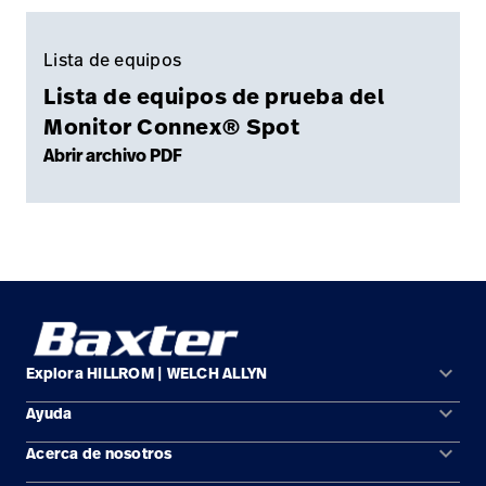
Lista de equipos
Lista de equipos de prueba del
Monitor Connex® Spot
Abrir archivo PDF
keyboard_arrow_down
Explora HILLROM | WELCH ALLYN
keyboard_arrow_down
Ayuda
Soluciones
keyboard_arrow_down
Acerca de nosotros
Comunícate con nosotros
Productos