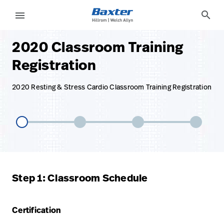
base-form-page
services
search
menu
2020 Classroom Training
eyboard_arrow_right
Soluciones
Update
Registration
Profile
eyboard_arrow_right
Productos
Cerrar
2020 Resting & Stress Cardio Classroom Training Registration
eyboard_arrow_right
Servicios
sesión
eyboard_arrow_right
Conocimientos
language
Country
language
Country
Step 1: Classroom Schedule
Comunícate
con nosotros
Certification
Comunícate