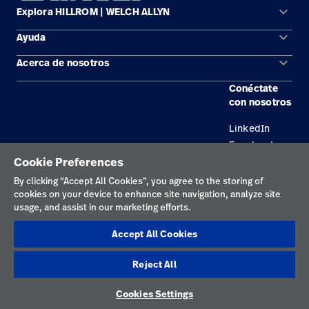
keyboard_arrow_down
Explora HILLROM | WELCH ALLYN
keyboard_arrow_down
Ayuda
Soluciones
keyboard_arrow_down
Acerca de nosotros
Comunícate con nosotros
Productos
Conéctate
Ubicaciones
Encuentra un distribuidor
Servicios
con nosotros
Carreras
Mantenimiento y reparación de equipos
Conocimientos
LinkedIn
Facebook
Cookie Preferences
By clicking “Accept All Cookies”, you agree to the storing of
Política de privacidad
cookies on your device to enhance site navigation, analyze site
Términos de uso
usage, and assist in our marketing efforts.
Declaraciones responsables
Accept All Cookies
Preferencias sobre cookies
Reject All
Latin America
Cookies Settings