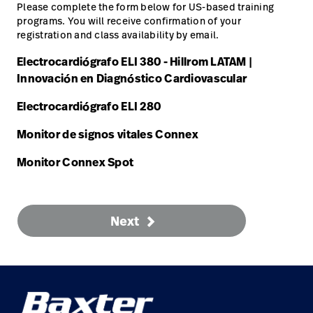
Carreras
launch
Please complete the form below for US-based training
con nosotros
programs. You will receive confirmation of your
Baxter.com
launch
registration and class availability by email.
Carreras
launch
Portal
Baxter.com
Electrocardiógrafo ELI 380 - Hillrom LATAM |
launch
Innovación en Diagnóstico Cardiovascular
Portal
Electrocardiógrafo ELI 280
Monitor de signos vitales Connex
Monitor Connex Spot
Next