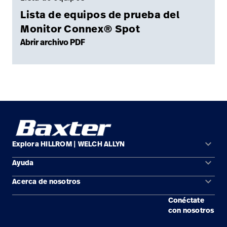
Lista de equipos de prueba del
Monitor Connex® Spot
Abrir archivo PDF
keyboard_arrow_down
Explora HILLROM | WELCH ALLYN
keyboard_arrow_down
Ayuda
Soluciones
keyboard_arrow_down
Acerca de nosotros
Comunícate con nosotros
Productos
Conéctate
Ubicaciones
Encuentra un distribuidor
Servicios
con nosotros
Carreras
Mantenimiento y reparación de equipos
Conocimientos