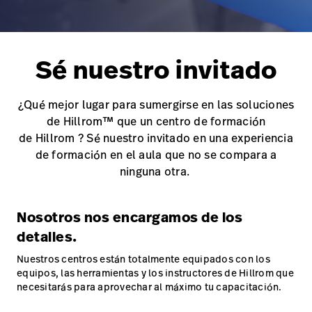
Carreras
launch
con nosotros
Baxter.com
launch
Carreras
launch
Portal
Sé nuestro invitado
Baxter.com
launch
Portal
¿Qué mejor lugar para sumergirse en las soluciones
de Hillrom™ que un centro de formación
de Hillrom ? Sé nuestro invitado en una experiencia
de formación en el aula que no se compara a
ninguna otra.
Nosotros nos encargamos de los
detalles.
Nuestros centros están totalmente equipados con los
equipos, las herramientas y los instructores de Hillrom que
necesitarás para aprovechar al máximo tu capacitación.