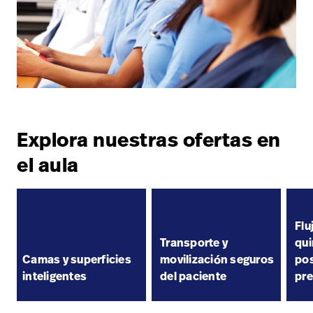
Explora nuestras ofertas en
el aula
Flu
Transporte y
qui
Camas y superficies
movilización seguros
pos
inteligentes
del paciente
pre