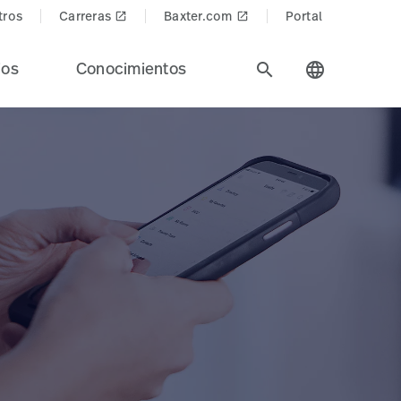
tros
Carreras
Baxter.com
Portal
launch
launch
ios
Conocimientos
search
language