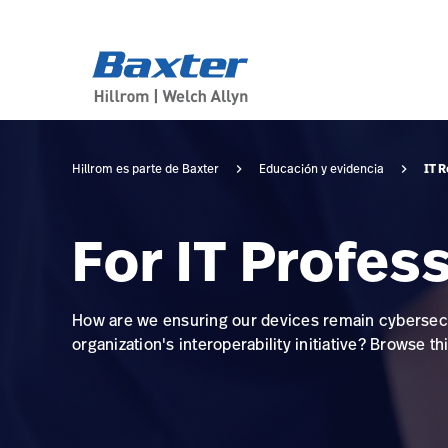
category-page
knowledge
IT 
Hillrom es parte de Baxter
Educación y evidencia
For IT Profes
How are we ensuring our devices remain cybersec
organization's interoperability initiative? Browse t