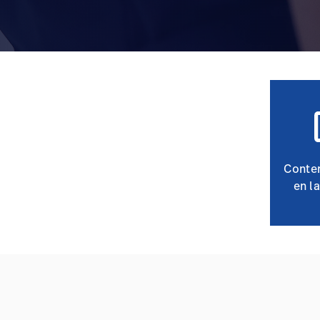
Conte
en l