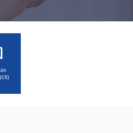
ión
(CE)