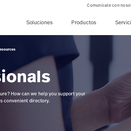
Comunícate con noso
Soluciones
Productos
Servic
Resources
sionals
ure? How can we help you support your
his convenient directory.