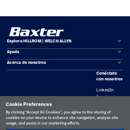
keyboard_arrow_down
Explora HILLROM | WELCH ALLYN
keyboard_arrow_down
Ayuda
Soluciones
keyboard_arrow_down
Acerca de nosotros
Comunícate con nosotros
Productos
Conéctate
Ubicaciones
Encuentra un distribuidor
Servicios
con nosotros
Carreras
Mantenimiento y reparación de equipos
Conocimientos
LinkedIn
Facebook
Cookie Preferences
By clicking “Accept All Cookies”, you agree to the storing of
Política de privacidad
cookies on your device to enhance site navigation, analyze site
Términos de uso
usage, and assist in our marketing efforts.