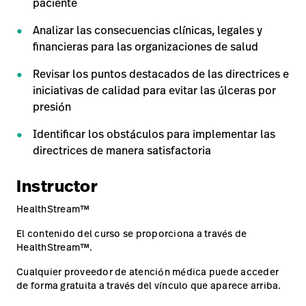
Carreras
paciente
launch
con nosotros
Baxter.com
launch
Analizar las consecuencias clínicas, legales y
Carreras
launch
financieras para las organizaciones de salud
Portal
Baxter.com
launch
Revisar los puntos destacados de las directrices e
Portal
iniciativas de calidad para evitar las úlceras por
presión
Identificar los obstáculos para implementar las
directrices de manera satisfactoria
Instructor
HealthStream™
El contenido del curso se proporciona a través de
HealthStream™.
Cualquier proveedor de atención médica puede acceder
de forma gratuita a través del vínculo que aparece arriba.