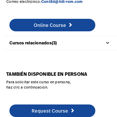
Correo electrónico:
ContEd@hill-rom.com
Online Course
http://www.healthstream.com/hlc/hillromcourses
Online Course
keyboard_arrow_up
Cursos relacionados(3)
TAMBIÉN DISPONIBLE EN PERSONA
Para solicitar este curso en persona,
haz clic a continuación.
Request Course
http://hill-rom.com/usa/Our-Company/Contact-Us/C
Request Course