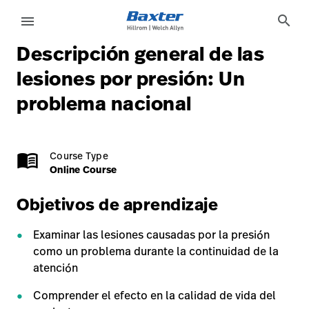
course-detail-page
knowledge
search
menu
Descripción general de las
eyboard_arrow_right
Soluciones
Update
lesiones por presión: Un
Profile
problema nacional
eyboard_arrow_right
Productos
Cerrar
eyboard_arrow_right
Servicios
sesión
Online Course
0.5 Credits
menu_book
Course Type
eyboard_arrow_right
Conocimientos
Online Course
language
Country
Objetivos de aprendizaje
language
Country
Examinar las lesiones causadas por la presión
como un problema durante la continuidad de la
atención
Comunícate
con nosotros
Comprender el efecto en la calidad de vida del
Comunícate