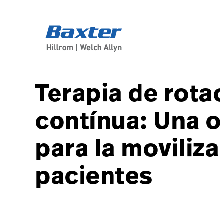
course-detail-page
knowledge
Terapia de rotac
contínua: Una 
para la moviliz
pacientes
Online Course
1.0 Credits