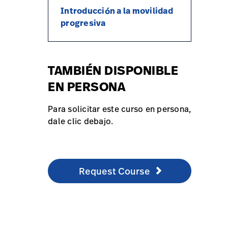
Introducción a la movilidad
progresiva
TAMBIÉN DISPONIBLE
EN PERSONA
Para solicitar este curso en persona,
dale clic debajo.
Request Course
http://hill-rom.com/usa/Our-Company/Conta
Request Course