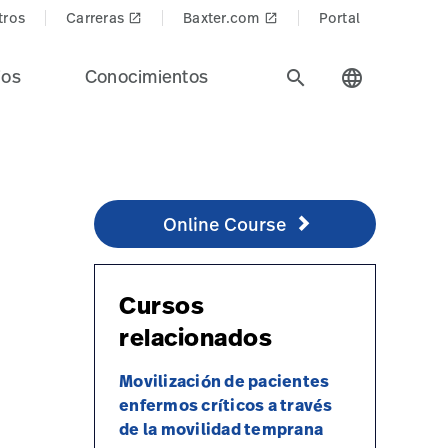
tros
Carreras
Baxter.com
Portal
launch
launch
ios
Conocimientos
search
language
Online Course
http://www.healthstream.com/hlc/hillromco
Online Course
Cursos
relacionados
Movilización de pacientes
enfermos críticos a través
de la movilidad temprana