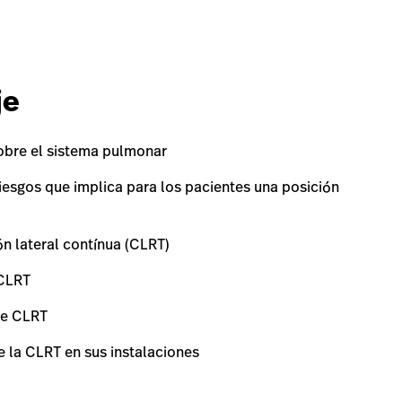
Date
Location
je
obre el sistema pulmonar
riesgos que implica para los pacientes una posición
ón lateral contínua (CLRT)
 CLRT
de CLRT
e la CLRT en sus instalaciones