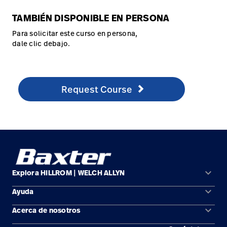
TAMBIÉN DISPONIBLE EN PERSONA
Para solicitar este curso en persona,
dale clic debajo.
Request Course
http://hill-rom.com/usa/Our-Company/Contact-Us/C
Request Course
keyboard_arrow_down
Explora HILLROM | WELCH ALLYN
keyboard_arrow_down
Ayuda
Soluciones
keyboard_arrow_down
Acerca de nosotros
Comunícate con nosotros
Productos