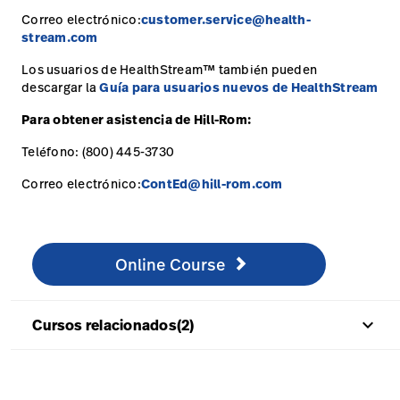
Correo electrónico:
customer.service@health-
stream.com
Los usuarios de HealthStream™ también pueden
descargar la
Guía para usuarios nuevos de HealthStream
Para obtener asistencia de Hill-Rom:
Teléfono: (800) 445-3730
Correo electrónico:
ContEd@hill-rom.com
Online Course
http://www.healthstream.com/hlc/hillromcourses
Online Course
keyboard_arrow_up
Cursos relacionados(2)