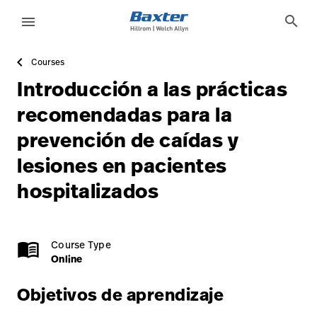
course-detail-page
knowledge
search
menu
Courses
eyboard_arrow_right
Soluciones
Update
Introducción a las prácticas
Profile
eyboard_arrow_right
Productos
recomendadas para la
Cerrar
prevención de caídas y
eyboard_arrow_right
Servicios
sesión
lesiones en pacientes
eyboard_arrow_right
Conocimientos
hospitalizados
language
Country
language
Country
Online
1.0 credits
menu_book
Course Type
Online
Comunícate
Objetivos de aprendizaje
con nosotros
Comunícate