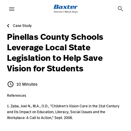
article-detail-page
knowledge
search
menu
Case Study
eyboard_arrow_right
Soluciones
Update
Pinellas County Schools
Profile
eyboard_arrow_right
Productos
Leverage Local State
Cerrar
Legislation to Help Save
eyboard_arrow_right
Servicios
sesión
Vision for Students
eyboard_arrow_right
Conocimientos
language
Country
schedule
10 Minutes
10 Minutes
language
Country
References
1. Zaba, Joel N., M.A., O.D., “Children’s Vision Care in the 21st Century
and Its Impact on Education, Literacy, Social Issues and the
Comunícate
Workplace: A Call to Action,” Sept. 2008.
con nosotros
Comunícate