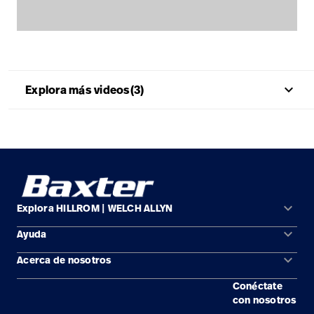
Carreras
launch
con nosotros
Baxter.com
launch
Carreras
launch
Portal
Baxter.com
launch
Portal
keyboard_arrow_up
Explora más videos(3)
keyboard_arrow_down
Explora HILLROM | WELCH ALLYN
keyboard_arrow_down
Ayuda
Soluciones
keyboard_arrow_down
Acerca de nosotros
Comunícate con nosotros
Productos
Conéctate
Ubicaciones
Encuentra un distribuidor
Servicios
con nosotros