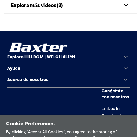
Carreras
launch
con nosotros
keyboard_arrow_up
Explora más videos(3)
Baxter.com
launch
Carreras
launch
Portal
Baxter.com
launch
Portal
keyboard_arrow_down
Explora HILLROM | WELCH ALLYN
keyboard_arrow_down
Ayuda
Soluciones
keyboard_arrow_down
Acerca de nosotros
Comunícate con nosotros
Productos
Conéctate
Ubicaciones
Encuentra un distribuidor
Servicios
con nosotros
Carreras
Mantenimiento y reparación de equipos
Conocimientos
LinkedIn
Facebook
Cookie Preferences
By clicking “Accept All Cookies”, you agree to the storing of
Política de privacidad