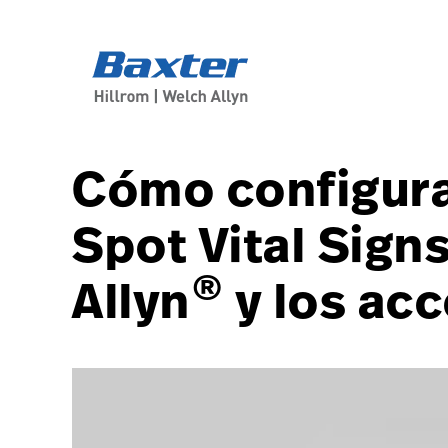
article-detail-page
knowledge
Cómo configura
Spot Vital Sign
®
Allyn
y los ac