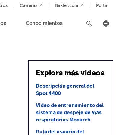
tros
Carreras
Baxter.com
Portal
launch
launch
ios
Conocimientos
search
language
Explora más videos
Descripción general del
Spot 4400
Video de entrenamiento del
sistema de despeje de vías
respiratorias Monarch
Guía del usuario del