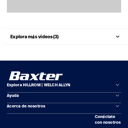
Carreras
launch
con nosotros
Baxter.com
launch
Carreras
launch
Portal
Baxter.com
launch
Portal
keyboard_arrow_up
Explora más videos(3)
keyboard_arrow_down
Explora HILLROM | WELCH ALLYN
keyboard_arrow_down
Ayuda
Soluciones
keyboard_arrow_down
Acerca de nosotros
Comunícate con nosotros
Productos
Conéctate
Ubicaciones
Encuentra un distribuidor
Servicios
con nosotros