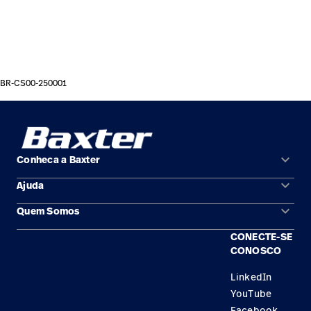
BR-CS00-250001
keyboard_arrow_down
Conheca a Baxter
keyboard_arrow_down
Ajuda
Áreas de solução
keyboard_arrow_down
Quem Somos
Contato
Produtos
CONECTE-SE
Locais
Encontre um distribuidor
Serviço
CONOSCO
Trabalhe Conosco
Conhecimento
LinkedIn
YouTube
Aluguel de terapia
Facebook